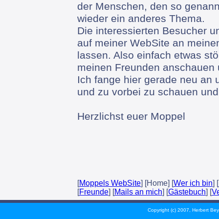
der Menschen, den so genannt
wieder ein anderes Thema.
Die interessierten Besucher un
auf meiner WebSite an meine
lassen. Also einfach etwas stö
meinen Freunden anschauen 
Ich fange hier gerade neu an 
und zu vorbei zu schauen un
Herzlichst euer Moppel
[
Moppels WebSite
] [Home] [
Wer ich bin
] [
[
Freunde
] [
Mails an mich
] [
Gästebuch
] [
V
Copyright (c) 2007, Herbert Bey