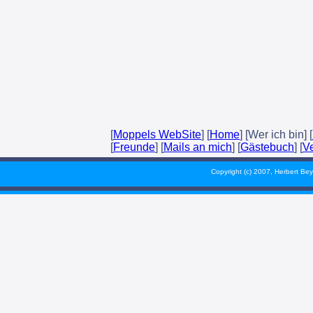
[
Moppels WebSite
] [
Home
] [Wer ich bin] [
[
Freunde
] [
Mails an mich
] [
Gästebuch
] [
V
Copyright (c) 2007, Herbert Bey