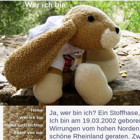
Ja, wer bin ich? Ein Stoffhase,
Ich bin am 19.03.2002 gebore
Wirrungen vom hohen Norden 
schöne Rheinland geraten. Z